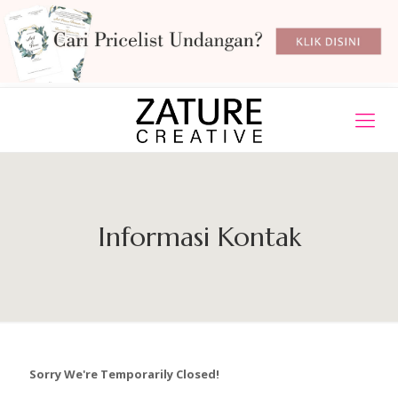
Informasi Kontak
Sorry We're Temporarily Closed!