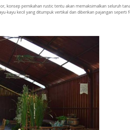
, konsep pernikahan rustic tentu akan memaksimalkan seluruh tanama
u-kayu kecil yang ditumpuk vertikal dan diberikan pajangan seperti