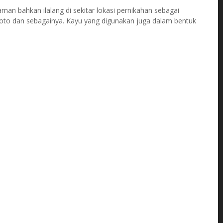
n bahkan ilalang di sekitar lokasi pernikahan sebagai
 foto dan sebagainya. Kayu yang digunakan juga dalam bentuk